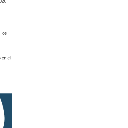
2020
 los
 en el