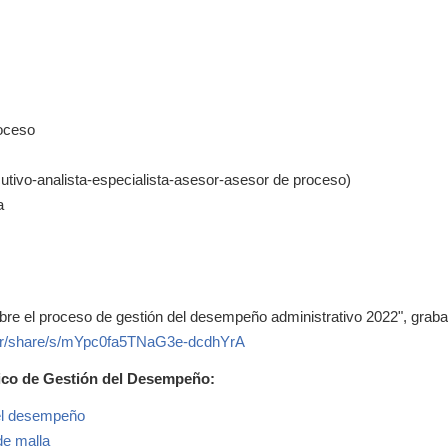
roceso
utivo-analista-especialista-asesor-asesor de proceso)
a
e el proceso de gestión del desempeño administrativo 2022", graba
r/share/s/
mYpc0fa5TNaG3e-dcdhYrA
tico de Gestión del Desempeño:
del desempeño
de malla