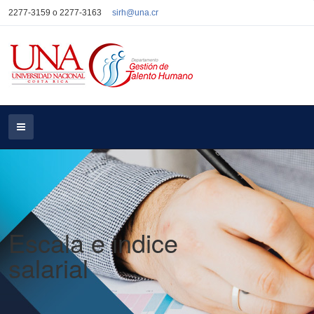
2277-3159 o 2277-3163
sirh@una.cr
Escala e indice
salarial