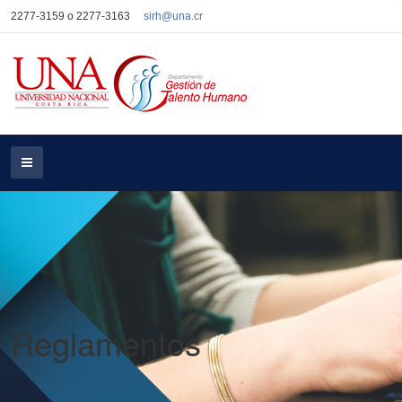
2277-3159 o 2277-3163
sirh@una.cr
Reglamentos