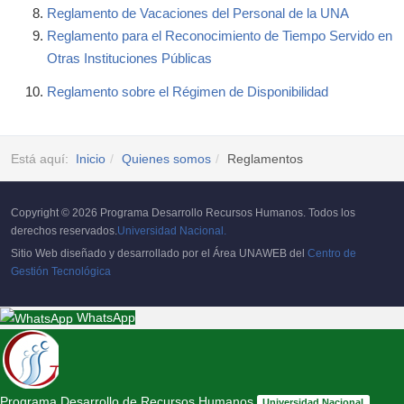
Reglamento de Vacaciones del Personal de la UNA
Reglamento para el Reconocimiento de Tiempo Servido en
Otras Instituciones Públicas
Reglamento sobre el Régimen de Disponibilidad
Está aquí:
Inicio
Quienes somos
Reglamentos
Copyright © 2026 Programa Desarrollo Recursos Humanos. Todos los
derechos reservados.
Universidad Nacional.
Sitio Web diseñado y desarrollado por el Área UNAWEB del
Centro de
Gestión Tecnológica
WhatsApp
Programa Desarrollo de Recursos Humanos
Universidad Nacional