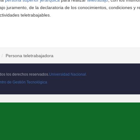
 la
persona superior jerárquica
para realizar
teletrabajo
, con los mismo
ajo juramento, de la declaratoria de los conocimientos, condiciones y r
actividades teletrabajables.
Persona teletrabajadora
os los derechos reservados.
Universidad Nacional.
ntro de Gestión Tecnológica