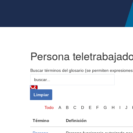
Persona teletrabajad
Buscar términos del glosario (se permiten expresiones
Todo
A
B
C
D
E
F
G
H
I
J
Término
Definición