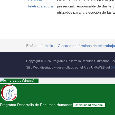
Persona
Persona funcionaria autorizada por
teletrabajadora
presencial, responsable de dar fe b
utilizados para la ejecución de las 
Está aquí:
Inicio
Glosario de términos de teletrabajo
Copyright © 2026 Programa Desarrollo Recursos Humanos. Tod
Sitio Web diseñado y desarrollado por el Área UNAWEB del
Ce
WhatsApp
Programa Desarrollo de Recursos Humanos
Universidad Nacional