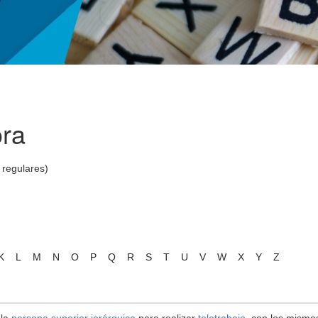
ora
 regulares)
K
L
M
N
O
P
Q
R
S
T
U
V
W
X
Y
Z