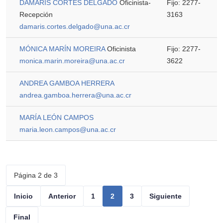
DAMARIS CORTÉS DELGADO
Oficinista-
Fijo: 2277-
Recepción
3163
damaris.cortes.delgado@una.ac.cr
MÓNICA MARÍN MOREIRA
Oficinista
Fijo: 2277-
monica.marin.moreira@una.ac.cr
3622
ANDREA GAMBOA HERRERA
andrea.gamboa.herrera@una.ac.cr
MARÍA LEÓN CAMPOS
maria.leon.campos@una.ac.cr
Página 2 de 3
Inicio
Anterior
1
2
3
Siguiente
Final