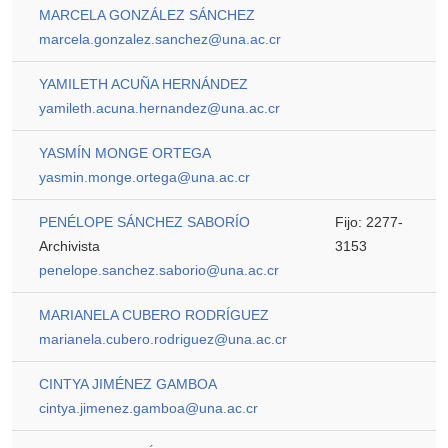
MARCELA GONZÁLEZ SÁNCHEZ
marcela.gonzalez.sanchez@una.ac.cr
YAMILETH ACUÑA HERNÁNDEZ
yamileth.acuna.hernandez@una.ac.cr
YASMÍN MONGE ORTEGA
yasmin.monge.ortega@una.ac.cr
PENÉLOPE SÁNCHEZ SABORÍO
Fijo: 2277-
Archivista
3153
penelope.sanchez.saborio@una.ac.cr
MARIANELA CUBERO RODRÍGUEZ
marianela.cubero.rodriguez@una.ac.cr
CINTYA JIMÉNEZ GAMBOA
cintya.jimenez.gamboa@una.ac.cr