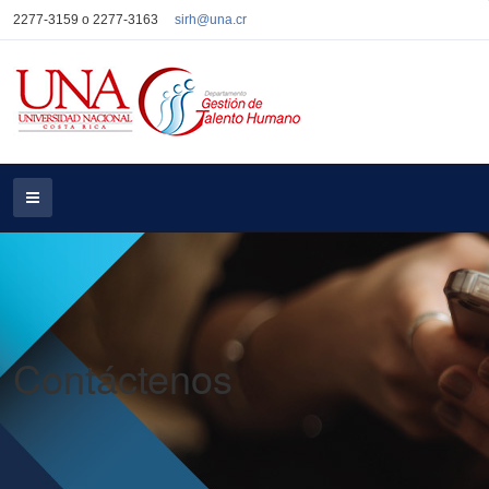
2277-3159 o 2277-3163
sirh@una.cr
Contáctenos