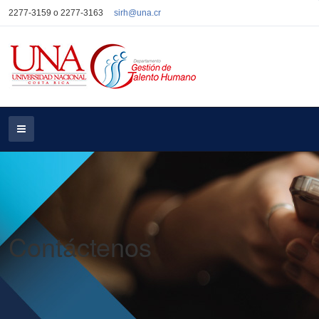
2277-3159 o 2277-3163
sirh@una.cr
Contáctenos