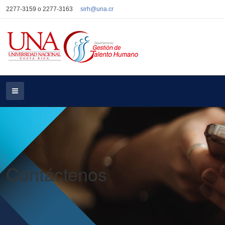
2277-3159 o 2277-3163
sirh@una.cr
Contáctenos