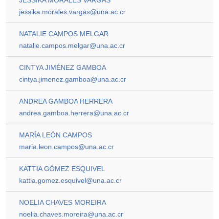
JESSIKA MORALES VARGAS
jessika.morales.vargas@una.ac.cr
NATALIE CAMPOS MELGAR
natalie.campos.melgar@una.ac.cr
CINTYA JIMÉNEZ GAMBOA
cintya.jimenez.gamboa@una.ac.cr
ANDREA GAMBOA HERRERA
andrea.gamboa.herrera@una.ac.cr
MARÍA LEÓN CAMPOS
maria.leon.campos@una.ac.cr
KATTIA GÓMEZ ESQUIVEL
kattia.gomez.esquivel@una.ac.cr
NOELIA CHAVES MOREIRA
noelia.chaves.moreira@una.ac.cr