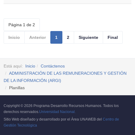
Página 1 de 2
Inicio
Anterior
1
2
Siguiente
Final
Está aquí:
Inicio
Contáctenos
ADMINISTRACIÓN DE LAS REMUNERACIONES Y GESTIÓN
DE LA INFORMACIÓN (ARGI)
Planillas
Copyright © 2026 Programa Desarrollo Recursos Humanos. Todos los
derechos reservados.
Universidad Nacional.
Sitio Web diseñado y desarrollado por el Área UNAWEB del
Centro de
Gestión Tecnológica