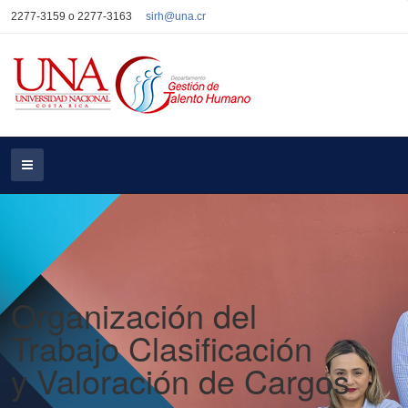
2277-3159 o 2277-3163
sirh@una.cr
Organización del
Trabajo Clasificación
y Valoración de Cargos