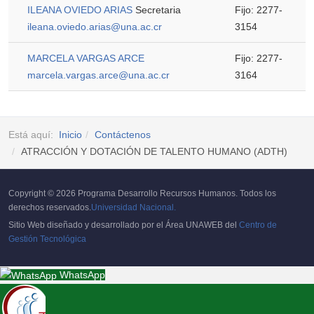
ILEANA OVIEDO ARIAS
Secretaria
Fijo: 2277-
ileana.oviedo.arias@una.ac.cr
3154
MARCELA VARGAS ARCE
Fijo: 2277-
marcela.vargas.arce@una.ac.cr
3164
Está aquí:
Inicio
Contáctenos
ATRACCIÓN Y DOTACIÓN DE TALENTO HUMANO (ADTH)
Copyright © 2026 Programa Desarrollo Recursos Humanos. Todos los
derechos reservados.
Universidad Nacional.
Sitio Web diseñado y desarrollado por el Área UNAWEB del
Centro de
Gestión Tecnológica
WhatsApp