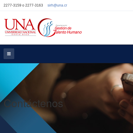
2277-3159 o 2277-3163
sirh@una.cr
Contáctenos