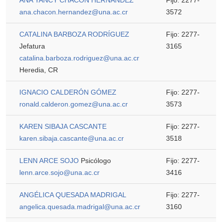
ANA YANCY CHACÓN HERNÁNDEZ
Fijo: 2277-
ana.chacon.hernandez@una.ac.cr
3572
CATALINA BARBOZA RODRÍGUEZ
Fijo: 2277-
Jefatura
3165
catalina.barboza.rodriguez@una.ac.cr
Heredia, CR
IGNACIO CALDERÓN GÓMEZ
Fijo: 2277-
ronald.calderon.gomez@una.ac.cr
3573
KAREN SIBAJA CASCANTE
Fijo: 2277-
karen.sibaja.cascante@una.ac.cr
3518
LENN ARCE SOJO
Psicólogo
Fijo: 2277-
lenn.arce.sojo@una.ac.cr
3416
ANGÉLICA QUESADA MADRIGAL
Fijo: 2277-
angelica.quesada.madrigal@una.ac.cr
3160